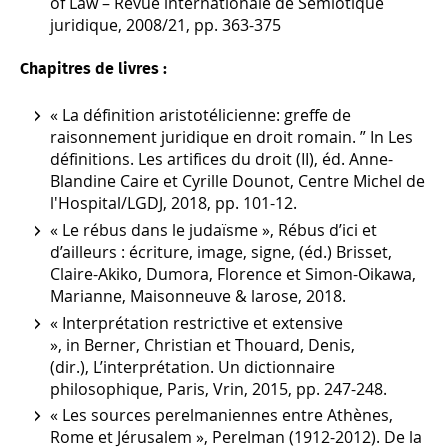
of Law – Revue internationale de Sémiotique
juridique, 2008/21, pp. 363-375
Chapitres de livres :
« La définition aristotélicienne: greffe de
raisonnement juridique en droit romain. ” In Les
définitions. Les artifices du droit (II), éd. Anne-
Blandine Caire et Cyrille Dounot, Centre Michel de
l'Hospital/LGDJ, 2018, pp. 101-12.
« Le rébus dans le judaïsme », Rébus d’ici et
d’ailleurs : écriture, image, signe, (éd.) Brisset,
Claire-Akiko, Dumora, Florence et Simon-Oikawa,
Marianne, Maisonneuve & larose, 2018.
« Interprétation restrictive et extensive
», in Berner, Christian et Thouard, Denis,
(dir.), L’interprétation. Un dictionnaire
philosophique, Paris, Vrin, 2015, pp. 247-248.
« Les sources perelmaniennes entre Athènes,
Rome et Jérusalem », Perelman (1912-2012). De la