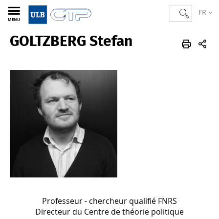
FR
MENU
GOLTZBERG Stefan
CTP
FR
Membres
Corps académique
Professeur·e·s
Professeur - chercheur qualifié FNRS
Directeur du Centre de théorie politique