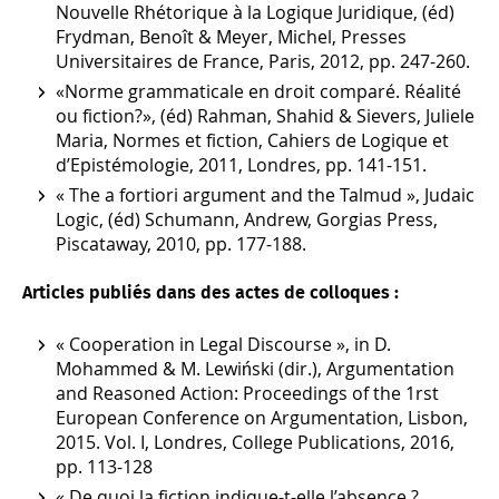
Nouvelle Rhétorique à la Logique Juridique, (éd)
Frydman, Benoît & Meyer, Michel, Presses
Universitaires de France, Paris, 2012, pp. 247-260.
«Norme grammaticale en droit comparé. Réalité
ou fiction?», (éd) Rahman, Shahid & Sievers, Juliele
Maria, Normes et fiction, Cahiers de Logique et
d’Epistémologie, 2011, Londres, pp. 141-151.
« The a fortiori argument and the Talmud », Judaic
Logic, (éd) Schumann, Andrew, Gorgias Press,
Piscataway, 2010, pp. 177-188.
Articles publiés dans des actes de colloques :
« Cooperation in Legal Discourse », in D.
Mohammed & M. Lewiński (dir.), Argumentation
and Reasoned Action: Proceedings of the 1rst
European Conference on Argumentation, Lisbon,
2015. Vol. I, Londres, College Publications, 2016,
pp. 113-128
« De quoi la fiction indique-t-elle l’absence ?